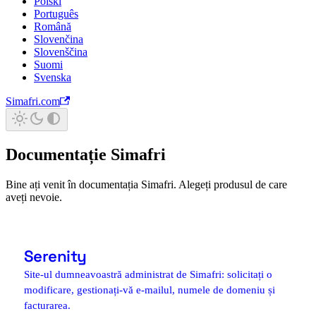
Polski
Português
Română
Slovenčina
Slovenščina
Suomi
Svenska
Simafri.com
Documentație Simafri
Bine ați venit în documentația Simafri. Alegeți produsul de care
aveți nevoie.
Serenity
Site-ul dumneavoastră administrat de Simafri: solicitați o
modificare, gestionați-vă e-mailul, numele de domeniu și
facturarea.