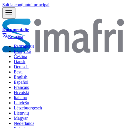
Salt la conținutul principal
Documentație
Română
Български
Ελληνικά
Čeština
Dansk
Deutsch
Eesti
English
Español
Français
Hrvatski
Italiano
Latviešu
Lëtzebuergesch
Lietuvių
Magyar
Nederlands